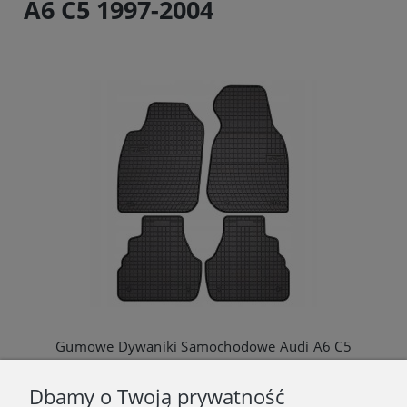
A6 C5 1997-2004
Gumowe Dywaniki Samochodowe Audi A6 C5
105,00 zł
Dbamy o Twoją prywatność