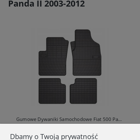
Panda II 2003-2012
Gumowe Dywaniki Samochodowe Fiat 500 Panda II Ford KA
95,00 zł
Dbamy o Twoją prywatność