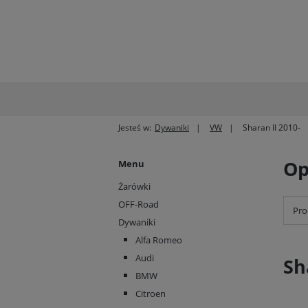
Jesteś w:
Dywaniki
VW
Sharan II 2010-
Op
Menu
Żarówki
OFF-Road
Pro
Dywaniki
Alfa Romeo
Audi
Sh
BMW
Citroen