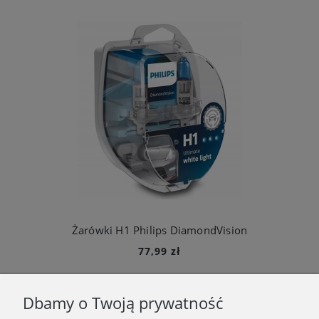
Żarówki H1 Philips DiamondVision
77,99 zł
Do koszyka
Dbamy o Twoją prywatność